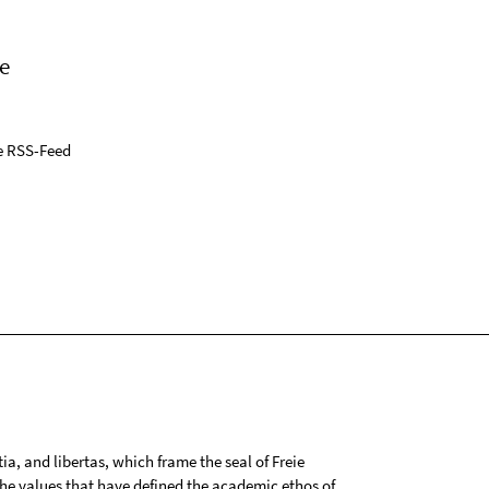
e
e RSS-Feed
tia, and libertas, which frame the seal of Freie
 the values that have defined the academic ethos of