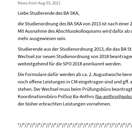
News from Aug 03, 2021
Liebe Studierende des BA SKA,
die Studienordnung des BA SKA von 2013 ist nach einer 
Mit Ausnahme des Abschlusskolloquiums wird dafür a
mehr ausgewiesen sein.
Studierende aus der Studienordnung 2013, die das BA 
Wechsel zur neuen Studienordnung von 2018 beantragen
weitestgehend für die SPO 2018 anerkannt werden.
Die Formulare dafür werden ab ca. 2. Augustwoche bereit
noch offene Leistungen in CM eingetragen sind und gff. 
stehen. Der Wechsel muss beim Prüfungsbüro beantragt
Koordinationsbüro PolSoz Ba-Anthro (
ba-anthro@polsoz
der bisher erbrachten Leistungen vornehmen.
°//°//°//°//°//°//°//°//°//°//°//°//°//°//°//°//°//°//°//°//°//°