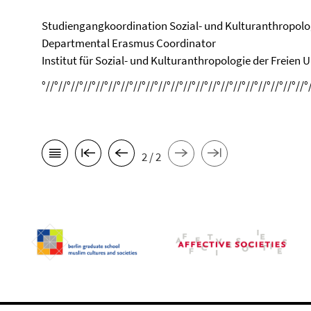
Studiengangkoordination Sozial- und Kulturanthropolo
Departmental Erasmus Coordinator
Institut für Sozial- und Kulturanthropologie der Freien U
°//°//°//°//°//°//°//°//°//°//°//°//°//°//°//°//°//°//°//°//°//°
2 / 2