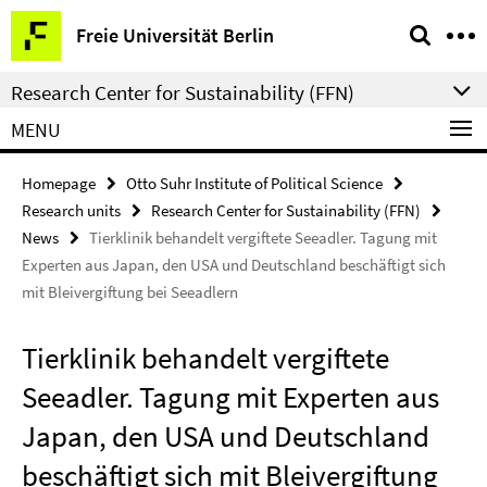
Springe
Service
Freie Universität Berlin
direkt
Navigation
zu
Research Center for Sustainability (FFN)
Inhalt
MENU
Homepage
Otto Suhr Institute of Political Science
Research units
Research Center for Sustainability (FFN)
News
Tierklinik behandelt vergiftete Seeadler. Tagung mit
Experten aus Japan, den USA und Deutschland beschäftigt sich
mit Bleivergiftung bei Seeadlern
Tierklinik behandelt vergiftete
Seeadler. Tagung mit Experten aus
Japan, den USA und Deutschland
beschäftigt sich mit Bleivergiftung