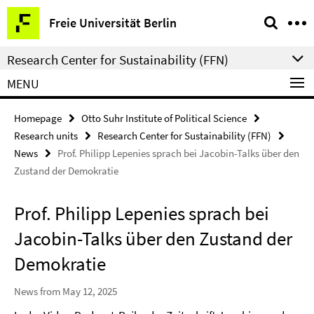
Springe
Service
Freie Universität Berlin
direkt
Navigation
zu
Research Center for Sustainability (FFN)
Inhalt
MENU
Homepage
Otto Suhr Institute of Political Science
Research units
Research Center for Sustainability (FFN)
News
Prof. Philipp Lepenies sprach bei Jacobin-Talks über den
Zustand der Demokratie
Prof. Philipp Lepenies sprach bei
Jacobin-Talks über den Zustand der
Demokratie
News from May 12, 2025