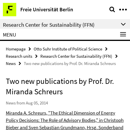
Springe
Service
Freie Universität Berlin
direkt
Navigation
zu
Research Center for Sustainability (FFN)
Inhalt
MENU
Homepage
Otto Suhr Institute of Political Science
Research units
Research Center for Sustainability (FFN)
News
Two new publications by Prof. Dr. Miranda Schreurs
Two new publications by Prof. Dr.
Miranda Schreurs
News from Aug 05, 2014
Miranda A. Schreurs, "The Ethical Dimension of Energy
Policy Decisions: The Role of Advisory Bodies," in Christoph
Bieber and Sven Sebastian Grundmann, Hrsg. Sonderband