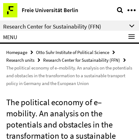
Springe
Service
Freie Universität Berlin
direkt
Navigation
zu
Research Center for Sustainability (FFN)
Inhalt
MENU
Homepage
Otto Suhr Institute of Political Science
Research units
Research Center for Sustainability (FFN)
The political economy of e–mobility. An analysis on the potentials
and obstacles in the transformation to a sustainable transport
policy in Germany and the European Union
The political economy of e–
mobility. An analysis on the
potentials and obstacles in the
transformation to a sustainable