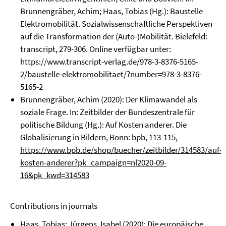
Brunnengräber, Achim; Haas, Tobias (Hg.): Baustelle
Elektromobilität. Sozialwissenschaftliche Perspektiven
auf die Transformation der (Auto-)Mobilität. Bielefeld:
transcript, 279-306. Online verfügbar unter:
https://www.transcript-verlag.de/978-3-8376-5165-
2/baustelle-elektromobilitaet/?number=978-3-8376-
5165-2
Brunnengräber, Achim (2020): Der Klimawandel als
soziale Frage. In: Zeitbilder der Bundeszentrale für
politische Bildung (Hg.): Auf Kosten anderer. Die
Globalisierung in Bildern, Bonn: bpb, 113-115,
https://www.bpb.de/shop/buecher/zeitbilder/314583/auf-
kosten-anderer?pk_campaign=nl2020-09-
16&pk_kwd=314583
Contributions in journals
Haas, Tobias; Jürgens, Isabel (2020): Die europäische