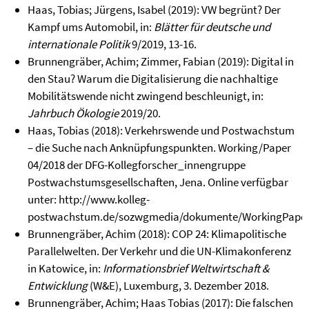
Haas, Tobias; Jürgens, Isabel (2019): VW begrünt? Der
Kampf ums Automobil, in:
Blätter für deutsche und
internationale Politik
9/2019, 13-16.
Brunnengräber, Achim; Zimmer, Fabian (2019): Digital in
den Stau? Warum die Digitalisierung die nachhaltige
Mobilitätswende nicht zwingend beschleunigt, in:
Jahrbuch Ökologie
2019/20.
Haas, Tobias (2018): Verkehrswende und Postwachstum
– die Suche nach Anknüpfungspunkten. Working/Paper
04/2018 der DFG-Kollegforscher_innengruppe
Postwachstumsgesellschaften, Jena. Online verfügbar
unter:
http://www.kolleg-
postwachstum.de/sozwgmedia/dokumente/WorkingPaper
Brunnengräber, Achim (2018): COP 24: Klimapolitische
Parallelwelten. Der Verkehr und die UN-Klimakonferenz
in Katowice, in:
Informationsbrief Weltwirtschaft &
Entwicklung
(W&E), Luxemburg, 3. Dezember 2018.
Brunnengräber, Achim; Haas Tobias (2017): Die falschen