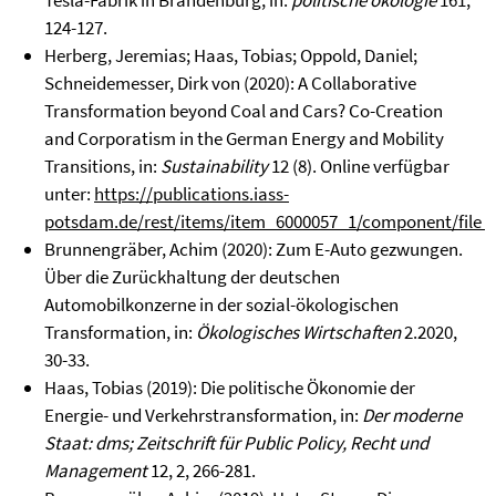
Tesla-Fabrik in Brandenburg, in:
politische ökologie
161,
124-127.
Herberg, Jeremias; Haas, Tobias; Oppold, Daniel;
Schneidemesser, Dirk von (2020): A Collaborative
Transformation beyond Coal and Cars? Co-Creation
and Corporatism in the German Energy and Mobility
Transitions, in:
Sustainability
12 (8). Online verfügbar
unter:
https://publications.iass-
potsdam.de/rest/items/item_6000057_1/component/file_
Brunnengräber, Achim (2020): Zum E-Auto gezwungen.
Über die Zurückhaltung der deutschen
Automobilkonzerne in der sozial-ökologischen
Transformation, in:
Ökologisches Wirtschaften
2.2020,
30-33.
Haas, Tobias (2019): Die politische Ökonomie der
Energie- und Verkehrstransformation, in:
Der moderne
Staat: dms; Zeitschrift für Public Policy, Recht und
Management
12, 2, 266-281.