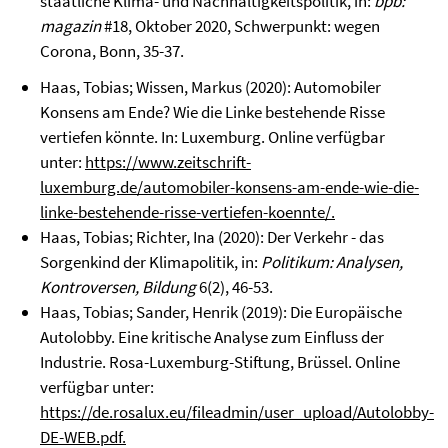
staatliche Klima- und Nachhaltigkeitspolitik, in:
bpb:
magazin
#18, Oktober 2020, Schwerpunkt: wegen
Corona, Bonn, 35-37.
Haas, Tobias; Wissen, Markus (2020): Automobiler
Konsens am Ende? Wie die Linke bestehende Risse
vertiefen könnte. In: Luxemburg. Online verfügbar
unter:
https://www.zeitschrift-
luxemburg.de/automobiler-konsens-am-ende-wie-die-
linke-bestehende-risse-vertiefen-koennte/.
Haas, Tobias; Richter, Ina (2020): Der Verkehr - das
Sorgenkind der Klimapolitik, in:
Politikum: Analysen,
Kontroversen, Bildung
6(2), 46-53.
Haas, Tobias; Sander, Henrik (2019): Die Europäische
Autolobby. Eine kritische Analyse zum Einfluss der
Industrie. Rosa-Luxemburg-Stiftung, Brüssel. Online
verfügbar unter:
https://de.rosalux.eu/fileadmin/user_upload/Autolobby-
DE-WEB.pdf.