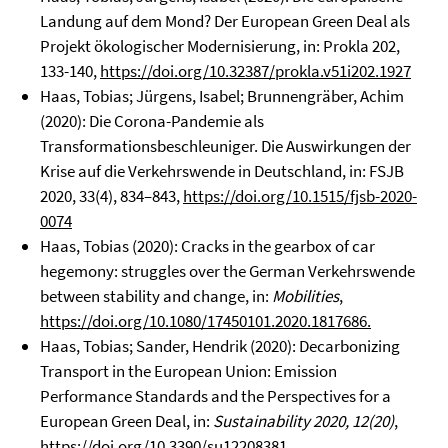
Landung auf dem Mond? Der European Green Deal als
Projekt ökologischer Modernisierung, in: Prokla 202,
133-140,
https://doi.org/10.32387/prokla.v51i202.1927
Haas, Tobias; Jürgens, Isabel; Brunnengräber, Achim
(2020): Die Corona-Pandemie als
Transformationsbeschleuniger. Die Auswirkungen der
Krise auf die Verkehrswende in Deutschland, in: FSJB
2020, 33(4), 834–843,
https://doi.org/10.1515/fjsb-2020-
0074
Haas, Tobias (2020): Cracks in the gearbox of car
hegemony: struggles over the German Verkehrswende
between stability and change, in:
Mobilities
,
https://doi.org/10.1080/17450101.2020.1817686.
Haas, Tobias; Sander, Hendrik (2020): Decarbonizing
Transport in the European Union: Emission
Performance Standards and the Perspectives for a
European Green Deal, in:
Sustainability 2020, 12(20)
,
https://doi.org/10.3390/su12208381.