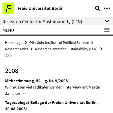
Springe
Service
Freie Universität Berlin
direkt
Navigation
zu
Research Center for Sustainability (FFN)
Inhalt
MENU
Homepage
Otto Suhr Institute of Political Science
Research units
Research Center for Sustainability (FFN)
2008
2008
Mitbestimmung, 54. Jg. Nr. 9/2008
Wir müssen viel radikaler werden (Interview mit Martin
Jänicke)
>>
Tagesspiegel-Beilage der Freien Universität Berlin,
30.08.2008: