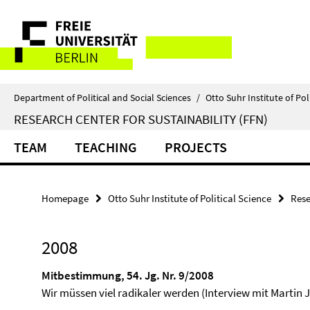
Springe
Service
direkt
zu
Navigation
Inhalt
Department of Political and Social Sciences
/
Otto Suhr Institute of Pol
RESEARCH CENTER FOR SUSTAINABILITY (FFN)
TEAM
TEACHING
PROJECTS
Homepage
Otto Suhr Institute of Political Science
Rese
2008
Mitbestimmung, 54. Jg. Nr. 9/2008
Wir müssen viel radikaler werden (Interview mit Martin