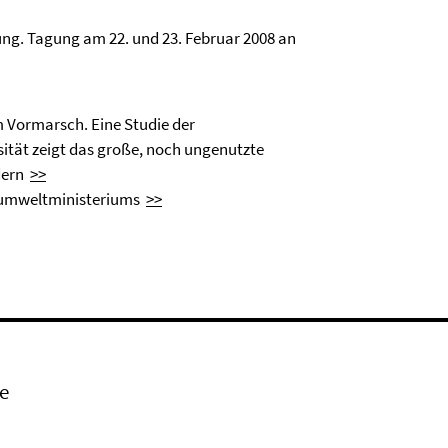
ung. Tagung am 22. und 23. Februar 2008 an
 Vormarsch. Eine Studie der
sität zeigt das große, noch ungenutzte
ndern
>>
esumweltministeriums
>>
e