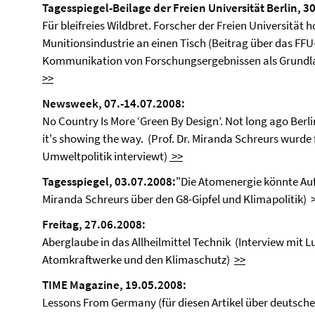
Tagesspiegel-Beilage der Freien Universität Berlin, 3
Für bleifreies Wildbret. Forscher der Freien Universität
Munitionsindustrie an einen Tisch (Beitrag über das FFU
Kommunikation von Forschungsergebnissen als Grundlag
>>
Newsweek, 07.-14.07.2008:
No Country Is More ‘Green By Design’. Not long ago Berli
it's showing the way. (Prof. Dr. Miranda Schreurs wurde 
Umweltpolitik interviewt)
>>
Tagesspiegel, 03.07.2008:
"Die Atomenergie könnte Auf
Miranda Schreurs über den G8-Gipfel und Klimapolitik) 
Freitag, 27.06.2008:
Aberglaube in das Allheilmittel Technik (Interview mit L
Atomkraftwerke und den Klimaschutz)
>>
TIME Magazine, 19.05.2008:
Lessons From Germany (für diesen Artikel über deutsch