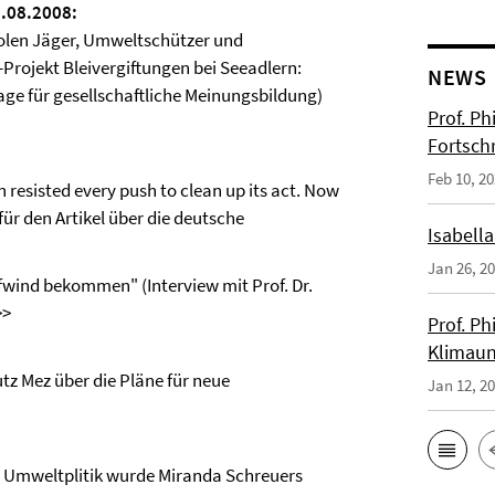
0.08.2008:
 holen Jäger, Umweltschützer und
-Projekt Bleivergiftungen bei Seeadlern:
NEWS
e für gesellschaftliche Meinungsbildung)
Prof. Ph
Fortsch
Feb 10, 2
n resisted every push to clean up its act. Now
für den Artikel über die deutsche
Isabella
Jan 26, 2
wind bekommen" (Interview mit Prof. Dr.
>>
Prof. Ph
Klimaun
utz Mez über die Pläne für neue
Jan 12, 2
e Umweltplitik wurde Miranda Schreuers