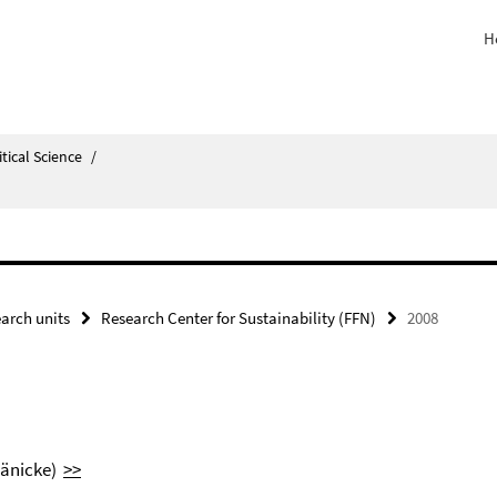
H
itical Science
/
arch units
Research Center for Sustainability (FFN)
2008
 Jänicke)
>>