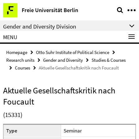
Springe
Service
Freie Universität Berlin
direkt
Navigation
zu
Gender and Diversity Division
Inhalt
MENU
Homepage
Otto Suhr Institute of Political Science
Research units
Gender and Diversity
Studies & Courses
Courses
Aktuelle Gesellschaftskritik nach Foucault
Aktuelle Gesellschaftskritik nach
Foucault
(15331)
Type
Seminar