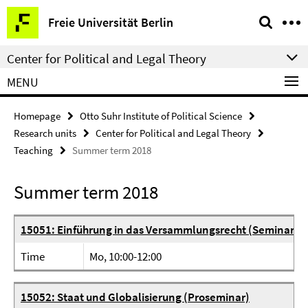
Springe
Service
Freie Universität Berlin
direkt
Navigation
zu
Center for Political and Legal Theory
Inhalt
MENU
Homepage
Otto Suhr Institute of Political Science
Research units
Center for Political and Legal Theory
Teaching
Summer term 2018
Summer term 2018
15051: Einführung in das Versammlungsrecht (Seminar)
Time
Mo, 10:00-12:00
15052: Staat und Globalisierung (Proseminar)