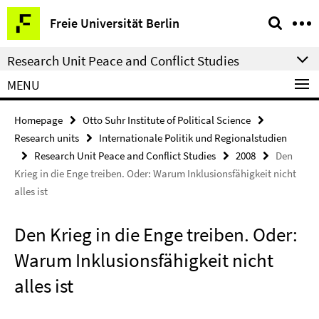
Springe
Service
Freie Universität Berlin
direkt
Navigation
zu
Research Unit Peace and Conflict Studies
Inhalt
MENU
Homepage
Otto Suhr Institute of Political Science
Research units
Internationale Politik und Regionalstudien
Research Unit Peace and Conflict Studies
2008
Den
Krieg in die Enge treiben. Oder: Warum Inklusionsfähigkeit nicht
alles ist
Den Krieg in die Enge treiben. Oder:
Warum Inklusionsfähigkeit nicht
alles ist