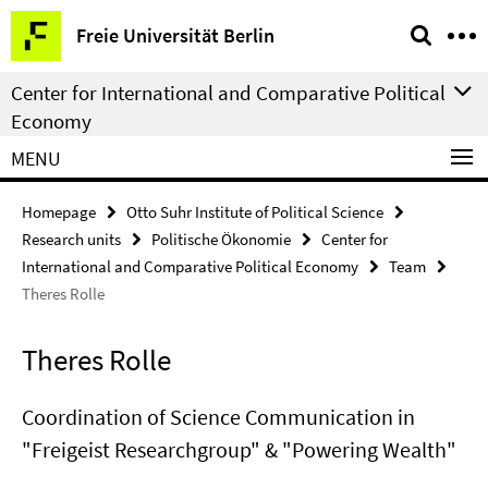
Springe
Service
Freie Universität Berlin
direkt
Navigation
zu
Center for International and Comparative Political
Inhalt
Economy
MENU
Homepage
Otto Suhr Institute of Political Science
Research units
Politische Ökonomie
Center for
International and Comparative Political Economy
Team
Theres Rolle
Theres Rolle
Coordination of Science Communication in
"Freigeist Researchgroup" & "Powering Wealth"