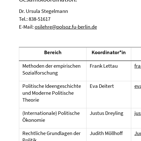
Dr. Ursula Stegelmann
Tel.: 838-51617
E-Mail:
osilehre@polsoz.fu-berlin.de
Bereich
Koordinator*in
Methoden der empirischen
Frank Lettau
fr
Sozialforschung
Politische Ideengeschichte
Eva Deitert
ev
und Moderne Politische
Theorie
(Internationale) Politische
Justus Dreyling
ju
Ökonomie
Rechtliche Grundlagen der
Judith Möllhoff
Ju
Politik