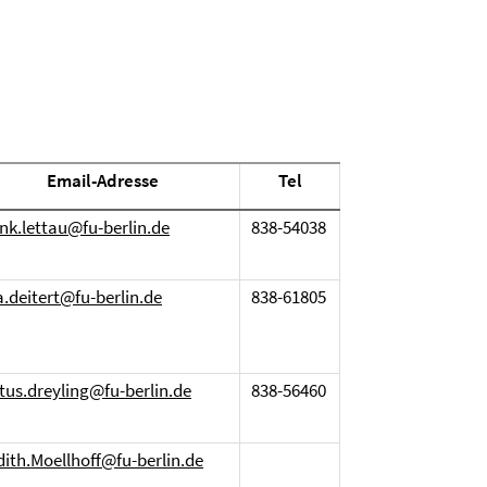
Email-Adresse
Tel
ank.lettau@fu-berlin.de
838-54038
a.deitert@fu-berlin.de
838-61805
stus.dreyling@fu-berlin.de
838-56460
dith.Moellhoff@fu-berlin.de