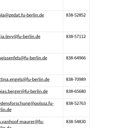
ola@zedat.fu-berlin.de
838-52852
tja.levy@fu-berlin.de
838-57112
weissenfels@fu-berlin.de
838-64966
ttina.engels@fu-berlin.de
838-70989
bias.berger@fu-berlin.de
838-65680
iedensforschung@polsoz.fu-
838-52763
lin.de
sa.vanhoof-maurer@fu-
838-54830
lin.de