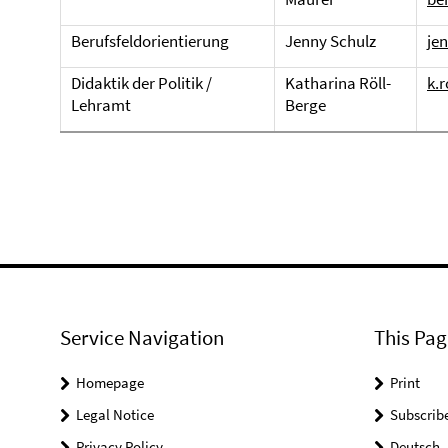
Berufsfeldorientierung
Jenny Schulz
je
Didaktik der Politik /
Katharina Röll-
k.r
Lehramt
Berge
Service Navigation
This Pag
Homepage
Print
Legal Notice
Subscrib
Privacy Policy
Deutsch