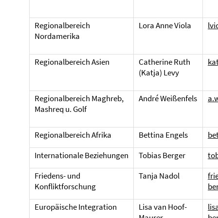
Regionalbereich
Lora Anne Viola
lvi
Nordamerika
Regionalbereich
Asien
Catherine Ruth
ka
(Katja) Levy
Regionalbereich Maghreb,
André Weißenfels
a.
Mashreq u. Golf
Regionalbereich
Afrika
Bettina Engels
be
Internationale Beziehungen
Tobias Berger
to
Friedens- und
Tanja Nadol
fr
Konfliktforschung
ber
Europäische Integration
Lisa van Hoof-
li
Maurer
ber