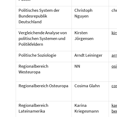
Politisches System der
Christoph
ch
Bundesrepublik
Nguyen
Deutschland
Vergleichende Analyse von
Kirsten
ki
politischen Systemen und
Jörgensen
Politikfeldern
Politische Soziologie
Arndt Leininger
ar
Regionalbereich
NN
os
Westeuropa
Regionalbereich Osteuropa
Cosima Glahn
co
Regionalbereich
Karina
ka
Lateinamerika
Kriegesmann
ber