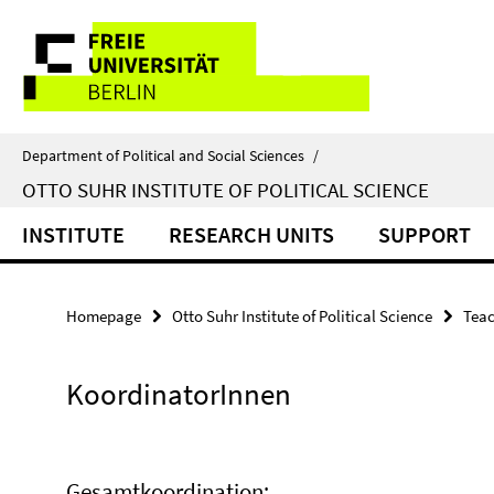
Springe
Service
direkt
zu
Navigation
Inhalt
Department of Political and Social Sciences
/
OTTO SUHR INSTITUTE OF POLITICAL SCIENCE
INSTITUTE
RESEARCH UNITS
SUPPORT
Homepage
Otto Suhr Institute of Political Science
Tea
KoordinatorInnen
Gesamtkoordination: