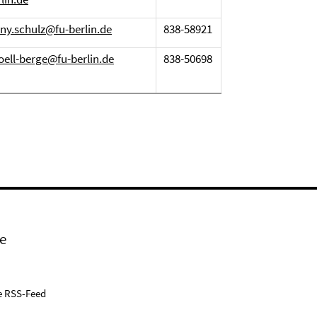
nny.schulz@fu-berlin.de
838-58921
oell-berge@fu-berlin.de
838-50698
e
e RSS-Feed