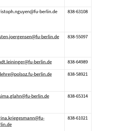
ristoph.nguyen@fu-berlin.de
838-63108
rsten.joergensen@fu-berlin.de
838-55097
ndt.leininger@fu-berlin.de
838-64989
ilehre@polsoz.fu-berlin.de
838-58921
sima.glahn@fu-berlin.de
838-65314
rina.kriegesmann@fu-
838-61021
lin.de