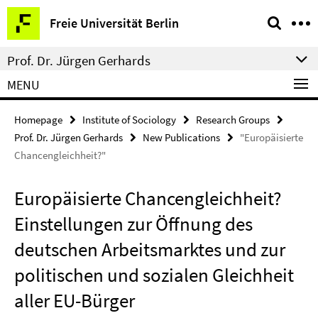
Springe
Service
Freie Universität Berlin
direkt
Navigation
zu
Prof. Dr. Jürgen Gerhards
Inhalt
MENU
Homepage
Institute of Sociology
Research Groups
Prof. Dr. Jürgen Gerhards
New Publications
"Europäisierte
Chancengleichheit?"
Europäisierte Chancengleichheit?
Einstellungen zur Öffnung des
deutschen Arbeitsmarktes und zur
politischen und sozialen Gleichheit
aller EU-Bürger