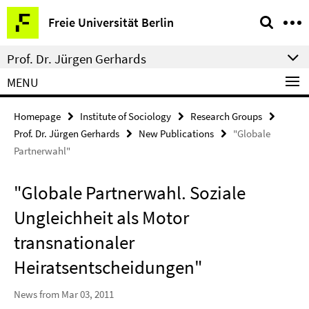
Springe
Service
Freie Universität Berlin
direkt
Navigation
zu
Prof. Dr. Jürgen Gerhards
Inhalt
MENU
Homepage
Institute of Sociology
Research Groups
Prof. Dr. Jürgen Gerhards
New Publications
"Globale
Partnerwahl"
"Globale Partnerwahl. Soziale
Ungleichheit als Motor
transnationaler
Heiratsentscheidungen"
News from Mar 03, 2011