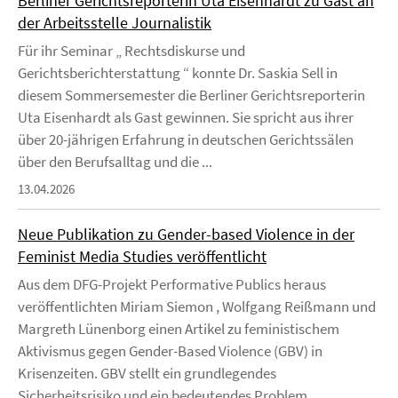
Berliner Gerichtsreporterin Uta Eisenhardt zu Gast an
der Arbeitsstelle Journalistik
Für ihr Seminar „ Rechtsdiskurse und
Gerichtsberichterstattung “ konnte Dr. Saskia Sell in
diesem Sommersemester die Berliner Gerichtsreporterin
Uta Eisenhardt als Gast gewinnen. Sie spricht aus ihrer
über 20-jährigen Erfahrung in deutschen Gerichtssälen
über den Berufsalltag und die ...
13.04.2026
Neue Publikation zu Gender-based Violence in der
Feminist Media Studies veröffentlicht
Aus dem DFG-Projekt Performative Publics heraus
veröffentlichten Miriam Siemon , Wolfgang Reißmann und
Margreth Lünenborg einen Artikel zu feministischem
Aktivismus gegen Gender-Based Violence (GBV) in
Krisenzeiten. GBV stellt ein grundlegendes
Sicherheitsrisiko und ein bedeutendes Problem ...