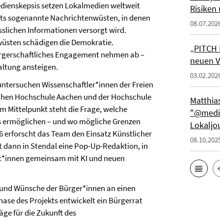
dienskepsis setzen Lokalmedien weltweit
Risiken
its sogenannte Nachrichtenwüsten, in denen
08.07.202
sslichen Informationen versorgt wird.
üsten schädigen die Demokratie.
„PITCH 
rgerschaftliches Engagement nehmen ab –
neuen V
altung ansteigen.
03.02.202
untersuchen Wissenschaftler*innen der Freien
ischen Hochschule Aachen und der Hochschule
Matthia
 Mittelpunkt steht die Frage, welche
"@media
us ermöglichen – und wo mögliche Grenzen
Lokaljo
26 erforscht das Team den Einsatz Künstlicher
08.10.202
t dann in Stendal eine Pop-Up-Redaktion, in
ist*innen gemeinsam mit KI und neuen
 und Wünsche der Bürger*innen an einen
hase des Projekts entwickelt ein Bürgerrat
ge für die Zukunft des