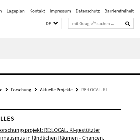
n
Lageplan
Kontakt
Impressum
Datenschutz
Barrierefreiheit
Suchbegriffe
DE
e
Forschung
Aktuelle Projekte
RE:LOCAL. KI-
LLES
orschungsprojekt: RE:LOCAL. KI-gestützter
urnalismus in ländlichen Räumen - Chancen,