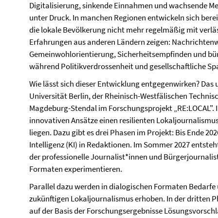
Digitalisierung, sinkende Einnahmen und wachsende Me
unter Druck. In manchen Regionen entwickeln sich bere
die lokale Bevölkerung nicht mehr regelmäßig mit verlä
Erfahrungen aus anderen Ländern zeigen: Nachrichtenw
Gemeinwohlorientierung, Sicherheitsempfinden und bü
während Politikverdrossenheit und gesellschaftliche Sp
Wie lässt sich dieser Entwicklung entgegenwirken? Das 
Universität Berlin, der Rheinisch-Westfälischen Techn
Magdeburg-Stendal im Forschungsprojekt „RE:LOCAL". Im
innovativen Ansätze einen resilienten Lokaljournalism
liegen. Dazu gibt es drei Phasen im Projekt: Bis Ende 20
Intelligenz (KI) in Redaktionen. Im Sommer 2027 entsteh
der professionelle Journalist*innen und Bürgerjournal
Formaten experimentieren.
Parallel dazu werden in dialogischen Formaten Bedarfe
zukünftigen Lokaljournalismus erhoben. In der dritten P
auf der Basis der Forschungsergebnisse Lösungsvorschlä