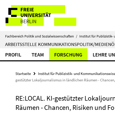
Springe
Service-
direkt
zu
Navigation
Inhalt
Fachbereich Politik und Sozialwissenschaften
/
Institut für Publizist
ARBEITSSTELLE KOMMUNIKATIONSPOLITIK/MEDIEN
PROFIL
TEAM
FORSCHUNG
LEHRE U
Startseite
Institut für Publizistik- und Kommunikationswis
gestützter Lokaljournalismus in ländlichen Räumen - Chance
RE:LOCAL. KI-gestützter Lokaljour
Räumen - Chancen, Risiken und F