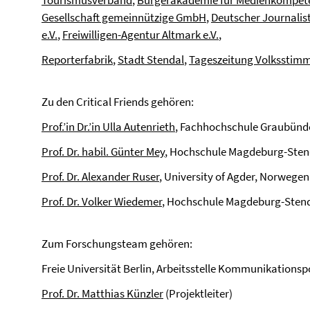
Tourismusverband
,
Bürgerakademie für Medienkompet
Gesellschaft gemeinnützige GmbH
,
Deutscher Journali
e.V.
,
Freiwilligen-Agentur Altmark e.V.
,
Reporterfabrik
,
Stadt Stendal
,
Tageszeitung Volksstim
Zu den Critical Friends gehören:
Prof.’in Dr.’in Ulla Autenrieth
, Fachhochschule Graubünd
Prof. Dr. habil. Günter Mey
, Hochschule Magdeburg-Sten
Prof. Dr. Alexander Ruser
, University of Agder, Norwegen
Prof. Dr. Volker Wiedemer
, Hochschule Magdeburg-Sten
Zum Forschungsteam gehören:
Freie Universität Berlin, Arbeitsstelle Kommunikations
Prof. Dr. Matthias Künzler
(Projektleiter)