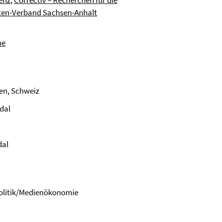
enz
,
Correctiv – Recherchen für die
sten-Verband Sachsen-Anhalt
me
en, Schweiz
dal
dal
politik/Medienökonomie