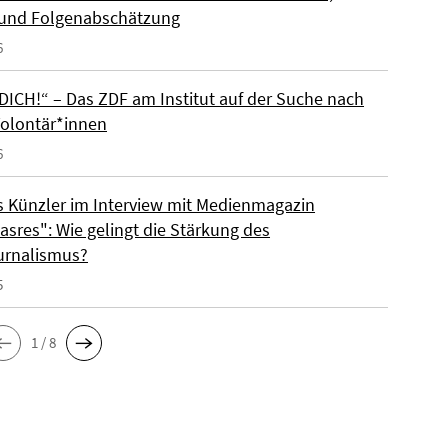
 und Folgenabschätzung
6
DICH!“ – Das ZDF am Institut auf der Suche nach
olontär*innen
6
s Künzler im Interview mit Medienmagazin
sres": Wie gelingt die Stärkung des
urnalismus?
5
1 / 8