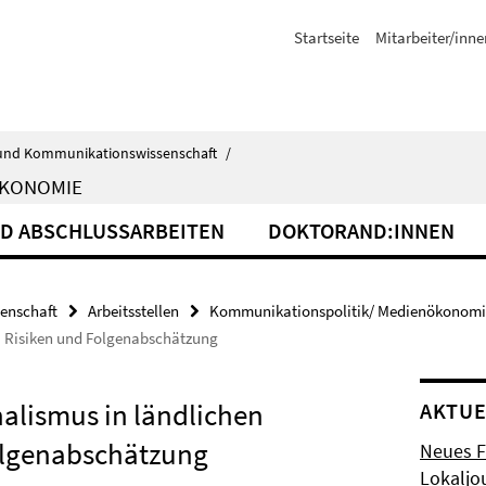
Startseite
Mitarbeiter/inne
ik- und Kommunikationswissenschaft
/
ÖKONOMIE
ND ABSCHLUSSARBEITEN
DOKTORAND:INNEN
senschaft
Arbeitsstellen
Kommunikationspolitik/ Medienökonomi
n, Risiken und Folgenabschätzung
nalismus in ländlichen
AKTUE
olgenabschätzung
Neues F
Lokaljo