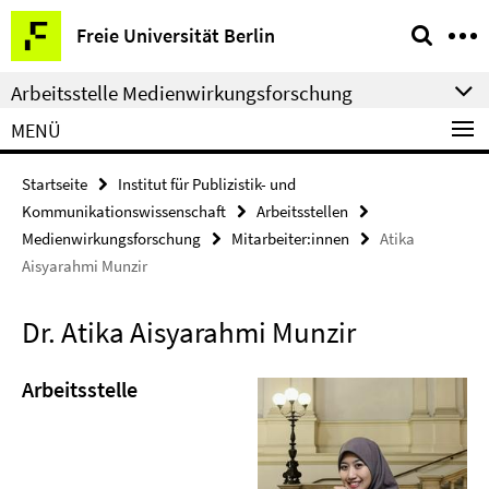
Springe
Service-
Freie Universität Berlin
direkt
Navigation
zu
Arbeitsstelle Medienwirkungsforschung
Inhalt
MENÜ
Startseite
Institut für Publizistik- und
Kommunikationswissenschaft
Arbeitsstellen
Medienwirkungsforschung
Mitarbeiter:innen
Atika
Aisyarahmi Munzir
Dr. Atika Aisyarahmi Munzir
Arbeitsstelle