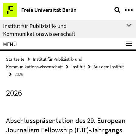
Springe
Service-
Freie Universität Berlin
direkt
Navigation
zu
Institut für Publizistik- und
Inhalt
Kommunikationswissenschaft
MENÜ
Startseite
Institut für Publizistik- und
Kommunikationswissenschaft
Institut
Aus dem Institut
2026
2026
Abschlusspräsentation des 29. European
Journalism Fellowship (EJF)-Jahrgangs