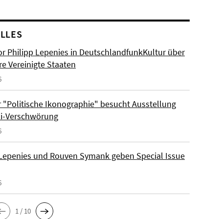
LLES
or Philipp Lepenies in DeutschlandfunkKultur über
re Vereinigte Staaten
6
 "Politische Ikonographie" besucht Ausstellung
zi-Verschwörung
6
 Lepenies und Rouven Symank geben Special Issue
6
1 / 10