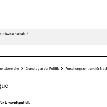
olitikwissenschaft
/
beitsbereiche
Grundlagen der Politik
Forschungszentrum für Nach
gue
ür Umweltpolitik