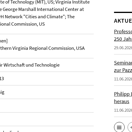
e of Technology (MIT), US; Virginia Institute
e George Marshall International Center at
H Network "Cities and Climate"; The
AKTUE
gional Commission, US
Profess
250 Jah
ken]
rthern Virginia Regional Commission, USA
29.06.202
Seminar
r Wirtschaft und Technologie
zur Paz
13
11.06.202
sig
Philipp
heraus
11.06.202