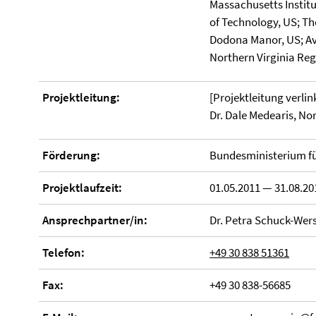
Massachusetts Institut
of Technology, US; Th
Dodona Manor, US; Av
Northern Virginia Re
Projektleitung:
[Projektleitung verlin
Dr. Dale Medearis, No
Förderung:
Bundesministerium fü
Projektlaufzeit:
01.05.2011 — 31.08.20
Ansprechpartner/in:
Dr. Petra Schuck-Wer
Telefon:
+49 30 838 51361
Fax:
+49 30 838-56685