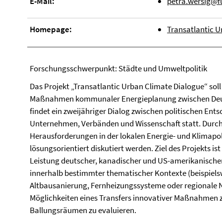
E-Mail:
petra.wersig@fu
Homepage:
Transatlantic U
Forschungsschwerpunkt: Städte und Umweltpolitik
Das Projekt „Transatlantic Urban Climate Dialogue“ sol
Maßnahmen kommunaler Energieplanung zwischen Deut
findet ein zweijähriger Dialog zwischen politischen En
Unternehmen, Verbänden und Wissenschaft statt. Durch
Herausforderungen in der lokalen Energie- und Klimapo
lösungsorientiert diskutiert werden. Ziel des Projekts is
Leistung deutscher, kanadischer und US-amerikanis
innerhalb bestimmter thematischer Kontexte (beispiels
Altbausanierung, Fernheizungssysteme oder regionale 
Möglichkeiten eines Transfers innovativer Maßnahmen
Ballungsräumen zu evaluieren.