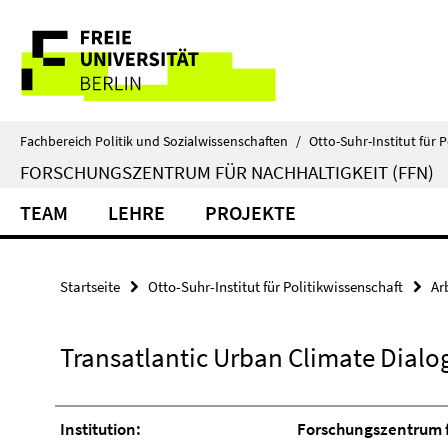
Springe
Service-
direkt
zu
Navigation
Inhalt
Fachbereich Politik und Sozialwissenschaften
/
Otto-Suhr-Institut für P
FORSCHUNGSZENTRUM FÜR NACHHALTIGKEIT (FFN)
TEAM
LEHRE
PROJEKTE
Startseite
Otto-Suhr-Institut für Politikwissenschaft
Ar
Transatlantic Urban Climate Dialo
Institution:
Forschungszentrum f