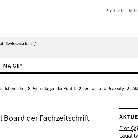
Startseite
Mita
olitikwissenschaft
/
MA GIP
beitsbereiche
Grundlagen der Politik
Gender and Diversity
Ak
al Board der Fachzeitschrift
AKTUE
Prof. Ça
Equalit