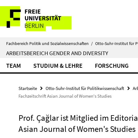
Springe
Service-
direkt
zu
Navigation
Inhalt
Fachbereich Politik und Sozialwissenschaften
/
Otto-Suhr-Institut für P
ARBEITSBEREICH GENDER AND DIVERSITY
TEAM
STUDIUM & LEHRE
FORSCHUNG
Startseite
Otto-Suhr-Institut für Politikwissenschaft
Ar
Fachzeitschrift Asian Journal of Women's Studies
Prof. Çağlar ist Mitglied im Editori
Asian Journal of Women's Studies