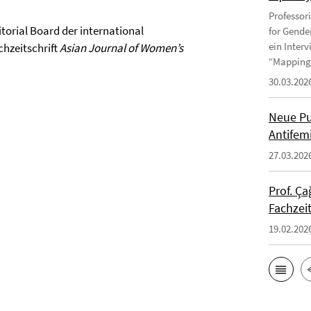
Professor
torial Board der international
for Gende
ein Inter
hzeitschrift
Asian Journal of Women’s
“Mapping 
30.03.202
Neue Pu
Antifem
27.03.202
Prof. Ça
Fachzei
19.02.202