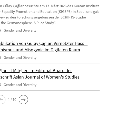
in Gülay Çağlar besuchte am 13. März 2026 das Korean Institute
r Equality Promotion and Education (KIGEPE) in Seoul und gab
view zu den Forschungsergebnissen der SCRIPTS-Studie
the Germanosphere. A Pilot Study”.
6
Gender and Diversity
blikation von Gülay Çağlar: Vernetzter Hass –
inismus und Misogynie im Digitalen Raum
6
Gender and Diversity
ğlar ist Mitglied im Editorial Board der
tschrift Asian Journal of Women's Studies
6
Gender and Diversity
1 / 10