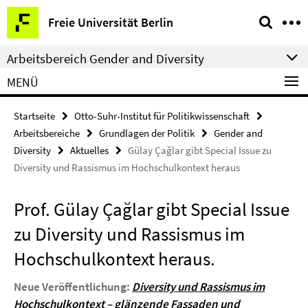
Springe
Service-
Freie Universität Berlin
direkt
Navigation
zu
Arbeitsbereich Gender and Diversity
Inhalt
MENÜ
Startseite
Otto-Suhr-Institut für Politikwissenschaft
Arbeitsbereiche
Grundlagen der Politik
Gender and
Diversity
Aktuelles
Gülay Çağlar gibt Special Issue zu
Diversity und Rassismus im Hochschulkontext heraus
Prof. Gülay Çağlar gibt Special Issue
zu Diversity und Rassismus im
Hochschulkontext heraus.
Neue Veröffentlichung
:
Diversity und Rassismus im
Hochschulkontext – glänzende Fassaden und