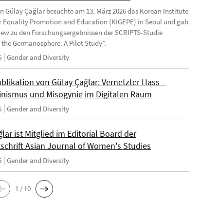
in Gülay Çağlar besuchte am 13. März 2026 das Korean Institute
r Equality Promotion and Education (KIGEPE) in Seoul und gab
view zu den Forschungsergebnissen der SCRIPTS-Studie
the Germanosphere. A Pilot Study”.
6
Gender and Diversity
blikation von Gülay Çağlar: Vernetzter Hass –
inismus und Misogynie im Digitalen Raum
6
Gender and Diversity
ğlar ist Mitglied im Editorial Board der
tschrift Asian Journal of Women's Studies
6
Gender and Diversity
1 / 10