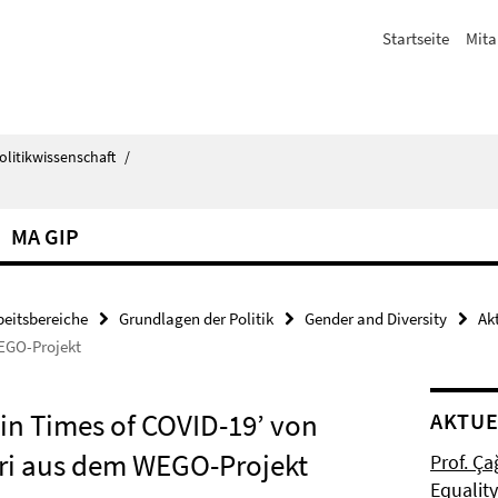
Startseite
Mita
olitikwissenschaft
/
MA GIP
beitsbereiche
Grundlagen der Politik
Gender and Diversity
Ak
EGO-Projekt
 in Times of COVID-19’ von
AKTUE
ri aus dem WEGO-Projekt
Prof. Ça
Equalit