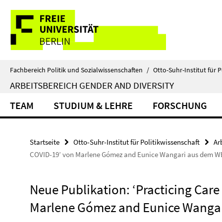
Springe
Service-
direkt
zu
Navigation
Inhalt
Fachbereich Politik und Sozialwissenschaften
/
Otto-Suhr-Institut für P
ARBEITSBEREICH GENDER AND DIVERSITY
TEAM
STUDIUM & LEHRE
FORSCHUNG
Startseite
Otto-Suhr-Institut für Politikwissenschaft
Ar
COVID-19’ von Marlene Gómez and Eunice Wangari aus dem W
Neue Publikation: ‘Practicing Care
Marlene Gómez and Eunice Wanga