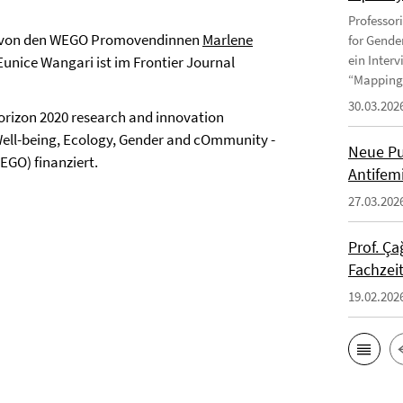
Professor
von den WEGO Promovendinnen
Marlene
for Gende
ein Inter
Eunice Wangari ist im Frontier Journal
“Mapping 
30.03.202
rizon 2020 research and innovation
ll-being, Ecology, Gender and cOmmunity -
Neue Pu
GO) finanziert.
Antifem
27.03.202
Prof. Ça
Fachzei
19.02.202