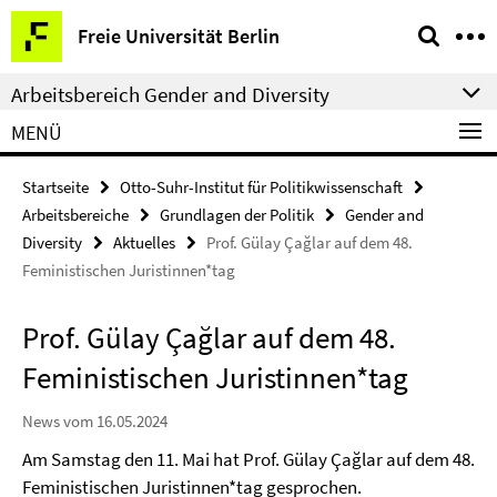
Springe
Service-
Freie Universität Berlin
direkt
Navigation
zu
Arbeitsbereich Gender and Diversity
Inhalt
MENÜ
Startseite
Otto-Suhr-Institut für Politikwissenschaft
Arbeitsbereiche
Grundlagen der Politik
Gender and
Diversity
Aktuelles
Prof. Gülay Çağlar auf dem 48.
Feministischen Juristinnen*tag
Prof. Gülay Çağlar auf dem 48.
Feministischen Juristinnen*tag
News vom 16.05.2024
Am Samstag den 11. Mai hat Prof. Gülay Çağlar auf dem 48.
Feministischen Juristinnen*tag gesprochen.