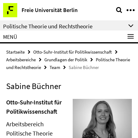
Springe
Service-
Freie Universität Berlin
direkt
Navigation
zu
Politische Theorie und Rechtstheorie
Inhalt
MENÜ
Startseite
Otto-Suhr-Institut für Politikwissenschaft
Arbeitsbereiche
Grundlagen der Politik
Politische Theorie
und Rechtstheorie
Team
Sabine Büchner
Sabine Büchner
Otto-Suhr-Institut für
Politikwissenschaft
Arbeitsbereich
Politische Theorie