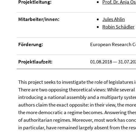
Projektleitung:
Prof. Dr. Anja Os
Mitarbeiter/innen:
Jules Ahlin
Robin Schädler
Förderung:
European Research Co
Projektlaufzeit:
01.08.2018 — 31.07.20
This project seeks to investigate the role of legislatures
There are two opposing theoretical views: While several 
introducing a national assembly and a multiparty system
authors claim the exact opposite: in their view, the mor
the more democratic a regime becomes. Answering these 
of authoritarian regimes. Moreover, most work has conce
in particular, have remained largely absent from the re