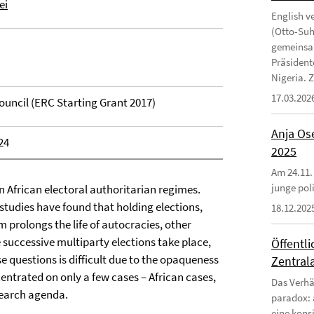
ei
English v
(Otto-Suhr
gemeinsam
Präsident
Nigeria. Zi
17.03.202
uncil (ERC Starting Grant 2017)
Anja Ose
24
2025
Am 24.11.
junge poli
 in African electoral authoritarian regimes.
studies have found that holding elections,
18.12.202
 prolongs the life of autocracies, other
e successive multiparty elections take place,
Öffentl
questions is difficult due to the opaqueness
Zentrala
ntrated on only a few cases – African cases,
Das Verhä
search agenda.
paradox: 
eine kons