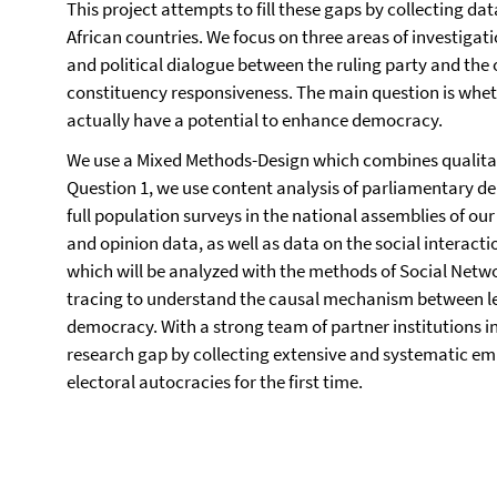
This project attempts to fill these gaps by collecting da
African countries. We focus on three areas of investigati
and political dialogue between the ruling party and the
constituency responsiveness. The main question is wheth
actually have a potential to enhance democracy.
We use a Mixed Methods-Design which combines qualitat
Question 1, we use content analysis of parliamentary de
full population surveys in the national assemblies of our
and opinion data, as well as data on the social intera
which will be analyzed with the methods of Social Netw
tracing to understand the causal mechanism between leg
democracy. With a strong team of partner institutions in s
research gap by collecting extensive and systematic emp
electoral autocracies for the first time.