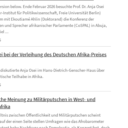
ersion below. Ende Februar 2026 besuchte Prof. Dr. Anja Osei
-Institut für Politikwissenschaft, Freie Universität Berlin)
 mit Ekoutiamé Ahlin (Doktorand) die Konferenz der
en und Sprecher afrikanischer Parlamente (CoSPAL) in Abuja,
el ...
6
i bei der Verleihung des Deutschen Afrika-Preises
 diskutierte Anja Osei im Hans-Dietrich-Genscher-Haus über
tische Teilhabe in Afrika.
5
iche Meinung zu Militärputschen in West- und
frika
ltnis zwischen Öffentlichkeit und Militärputschen scheint
auf der einen Seite stellen Umfragen wie das Afrobarometer
istent hohe Nachfrage nach Demokratie als Konzept fest, doch