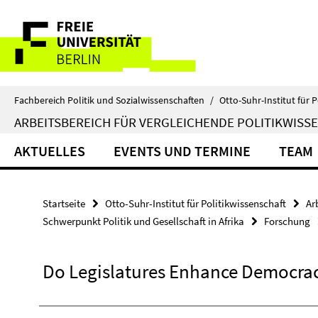
Springe
Service-
direkt
zu
Navigation
Inhalt
Fachbereich Politik und Sozialwissenschaften
/
Otto-Suhr-Institut für P
ARBEITSBEREICH FÜR VERGLEICHENDE POLITIKWISS
AKTUELLES
EVENTS UND TERMINE
TEAM
Startseite
Otto-Suhr-Institut für Politikwissenschaft
Ar
Schwerpunkt Politik und Gesellschaft in Afrika
Forschung
Do Legislatures Enhance Democracy