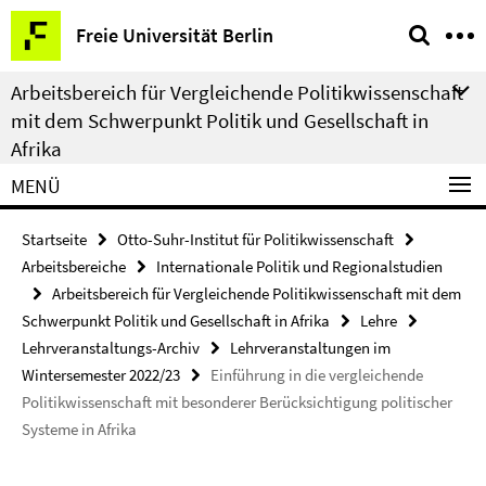
Springe
Service-
Freie Universität Berlin
direkt
Navigation
zu
Arbeitsbereich für Vergleichende Politikwissenschaft
Inhalt
mit dem Schwerpunkt Politik und Gesellschaft in
Afrika
MENÜ
Startseite
Otto-Suhr-Institut für Politikwissenschaft
Arbeitsbereiche
Internationale Politik und Regionalstudien
Arbeitsbereich für Vergleichende Politikwissenschaft mit dem
Schwerpunkt Politik und Gesellschaft in Afrika
Lehre
Lehrveranstaltungs-Archiv
Lehrveranstaltungen im
Wintersemester 2022/23
Einführung in die vergleichende
Politikwissenschaft mit besonderer Berücksichtigung politischer
Systeme in Afrika