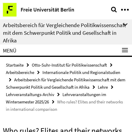
Springe
Service-
Freie Universität Berlin
direkt
Navigation
zu
Arbeitsbereich für Vergleichende Politikwissenschaft
Inhalt
mit dem Schwerpunkt Politik und Gesellschaft in
Afrika
MENÜ
Startseite
Otto-Suhr-Institut für Politikwissenschaft
Arbeitsbereiche
Internationale Politik und Regionalstudien
Arbeitsbereich für Vergleichende Politikwissenschaft mit dem
Schwerpunkt Politik und Gesellschaft in Afrika
Lehre
Lehrveranstaltungs-Archiv
Lehrveranstaltungen im
Wintersemester 2025/26
Who rules? Elites and their networks
in international comparison
Who rules? Elites and their networks