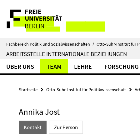
Springe
Service-
direkt
zu
Navigation
Inhalt
Fachbereich Politik und Sozialwissenschaften
/
Otto-Suhr-Institut für P
ARBEITSSTELLE INTERNATIONALE BEZIEHUNGEN
ÜBER UNS
TEAM
LEHRE
FORSCHUNG
Startseite
Otto-Suhr-Institut für Politikwissenschaft
Ar
Annika Jost
Kontakt
Zur Person