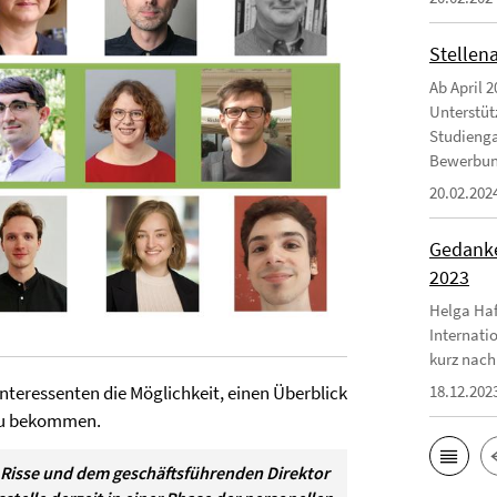
Stellen
Ab April 2
Unterstüt
Studienga
Bewerbungs
20.02.202
Gedanke
2023
Helga Haf
Internati
kurz nach
Interessenten die Möglichkeit, einen Überblick
18.12.202
 zu bekommen.
 Risse und dem geschäftsführenden Direktor