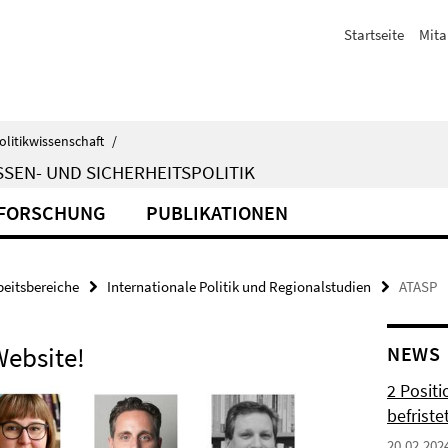
Startseite
Mita
olitikwissenschaft
/
SEN- UND SICHERHEITSPOLITIK
FORSCHUNG
PUBLIKATIONEN
beitsbereiche
Internationale Politik und Regionalstudien
ATASP
Website!
NEWS
2 Posit
befrist
20.02.202