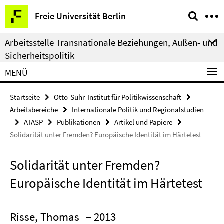
Springe
Service-
Freie Universität Berlin
direkt
Navigation
zu
Arbeitsstelle Transnationale Beziehungen, Außen- und
Inhalt
Sicherheitspolitik
MENÜ
Startseite
Otto-Suhr-Institut für Politikwissenschaft
Arbeitsbereiche
Internationale Politik und Regionalstudien
ATASP
Publikationen
Artikel und Papiere
Solidarität unter Fremden? Europäische Identität im Härtetest
Solidarität unter Fremden?
Europäische Identität im Härtetest
Risse, Thomas
– 2013