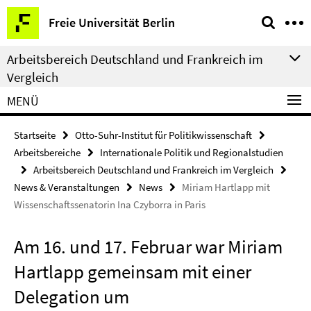
Springe
Service-
Freie Universität Berlin
direkt
Navigation
zu
Arbeitsbereich Deutschland und Frankreich im
Inhalt
Vergleich
MENÜ
Startseite
Otto-Suhr-Institut für Politikwissenschaft
Arbeitsbereiche
Internationale Politik und Regionalstudien
Arbeitsbereich Deutschland und Frankreich im Vergleich
News & Veranstaltungen
News
Miriam Hartlapp mit
Wissenschaftssenatorin Ina Czyborra in Paris
Am 16. und 17. Februar war Miriam
Hartlapp gemeinsam mit einer
Delegation um