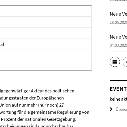
Neue Ve
28.05.202
Neue Ve
al
04.03.202
EVENT
allgegenwärtiger Akteur des politischen
ündungsstaaten der Europäischen
keine ak
 Union auf nunmehr (nur noch) 27
Übers
ntwortung für die gemeinsame Regulierung von
0 Prozent der nationalen Gesetzgebung.
 Entscheidungen sind undurchschaubar,