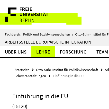
Springe
Service-
direkt
zu
Navigation
Inhalt
Fachbereich Politik und Sozialwissenschaften
/
Otto-Suhr-Institut für P
ARBEITSSTELLE EUROPÄISCHE INTEGRATION
ÜBER UNS
LEHRE
FORSCHUNG
TEAM
Startseite
Otto-Suhr-Institut für Politikwissenschaft
Ar
Lehrveranstaltungen
Einführung in die EU
Einführung in die EU
(15120)