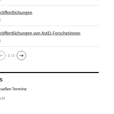
röffentlichungen
5
röffentlichungen von AstEI-Forscherinnen
5
1 / 3
S
tuellen Termine
icht