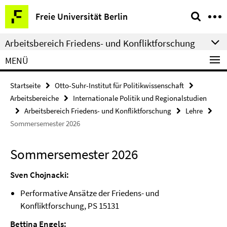
Springe
Service-
Freie Universität Berlin
direkt
Navigation
zu
Arbeitsbereich Friedens- und Konfliktforschung
Inhalt
MENÜ
Startseite
Otto-Suhr-Institut für Politikwissenschaft
Arbeitsbereiche
Internationale Politik und Regionalstudien
Arbeitsbereich Friedens- und Konfliktforschung
Lehre
Sommersemester 2026
Sommersemester 2026
Sven Chojnacki:
Performative Ansätze der Friedens- und
Konfliktforschung, PS 15131
Bettina Engels: