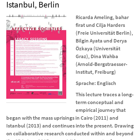
Istanbul, Berlin
Ricarda Ameling, bahar
firat und Cilja Harders
(Freie Universität Berlin),
Bilgin Ayata und Derya
Özkaya (Universität
Graz), Dina Wahba
(Arnold-Bergstraesser-
Institut, Freiburg)
Sprache: Englisch
This lecture traces a long-
term conceptual and
empirical journey that
began with the mass uprisings in Cairo (2011) and
Istanbul (2013) and continues into the present. Drawing
on collaborative research conducted within and beyond