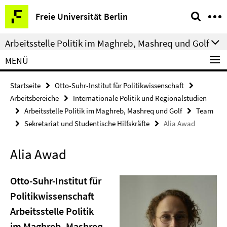
Springe
Service-
Freie Universität Berlin
direkt
Navigation
zu
Arbeitsstelle Politik im Maghreb, Mashreq und Golf
Inhalt
MENÜ
Startseite
Otto-Suhr-Institut für Politikwissenschaft
Arbeitsbereiche
Internationale Politik und Regionalstudien
Arbeitsstelle Politik im Maghreb, Mashreq und Golf
Team
Sekretariat und Studentische Hilfskräfte
Alia Awad
Alia Awad
Otto-Suhr-Institut für
Politikwissenschaft
Arbeitsstelle Politik
im Maghreb, Mashreq