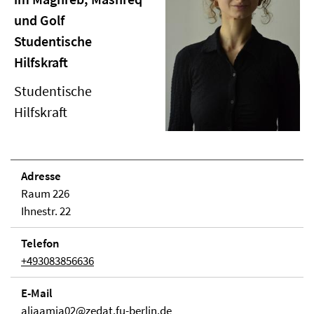
und Golf
Studentische
Hilfskraft
Studentische
Hilfskraft
Adresse
Raum 226
Ihnestr. 22
Telefon
+493083856636
E-Mail
aliaamia02@zedat.fu-berlin.de