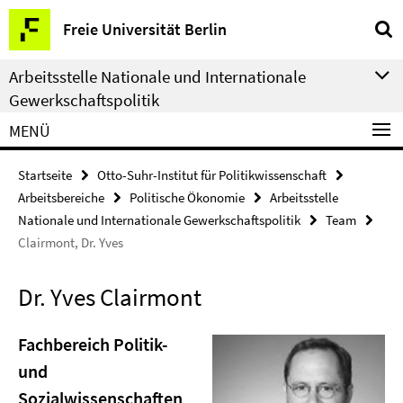
Springe
Service-
Freie Universität Berlin
direkt
Navigation
zu
Arbeitsstelle Nationale und Internationale
Inhalt
Gewerkschaftspolitik
MENÜ
Startseite
Otto-Suhr-Institut für Politikwissenschaft
Arbeitsbereiche
Politische Ökonomie
Arbeitsstelle
Nationale und Internationale Gewerkschaftspolitik
Team
Clairmont, Dr. Yves
Dr. Yves Clairmont
Fachbereich Politik-
und
Sozialwissenschaften