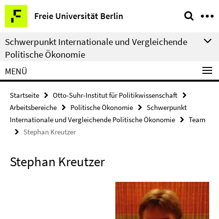
Springe
Service-
Freie Universität Berlin
direkt
Navigation
zu
Schwerpunkt Internationale und Vergleichende
Inhalt
Politische Ökonomie
MENÜ
Startseite
Otto-Suhr-Institut für Politikwissenschaft
Arbeitsbereiche
Politische Ökonomie
Schwerpunkt
Internationale und Vergleichende Politische Ökonomie
Team
Stephan Kreutzer
Stephan Kreutzer