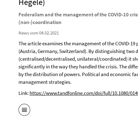
Hegele)
Federalism and the management of the COVID-10 crisis
(non-)coordination
News vom 04.02.2021
The article examines the management of the COVID-19 p
(Austria, Germany, Switzerland). By distinguishing two
(centralised/decentralised, unilateral/coordinated) it sh
significantly in the way they handled the crisis. The dif
by the distribution of powers. Political and economic fac
management strategies.
Link:
https://www.tandfonline.com/doi/full/10.1080/01