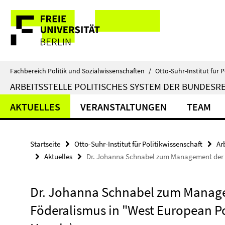
Springe
Service-
direkt
zu
Navigation
Inhalt
Fachbereich Politik und Sozialwissenschaften
/
Otto-Suhr-Institut für P
ARBEITSSTELLE POLITISCHES SYSTEM DER BUNDESR
AKTUELLES
VERANSTALTUNGEN
TEAM
Startseite
Otto-Suhr-Institut für Politikwissenschaft
Ar
Aktuelles
Dr. Johanna Schnabel zum Management der C
Dr. Johanna Schnabel zum Manage
Föderalismus in "West European Po