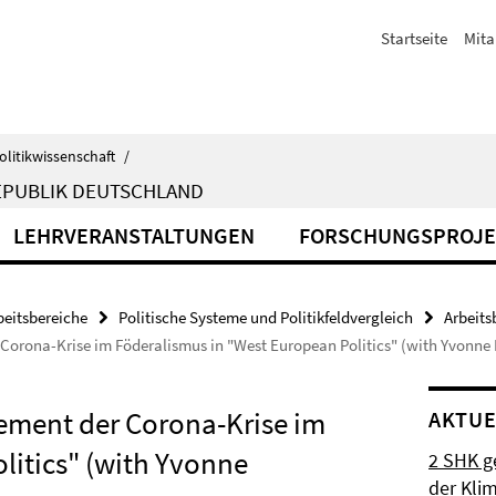
Startseite
Mita
olitikwissenschaft
/
EPUBLIK DEUTSCHLAND
LEHRVERANSTALTUNGEN
FORSCHUNGSPROJE
beitsbereiche
Politische Systeme und Politikfeldvergleich
Arbeits
orona-Krise im Föderalismus in "West European Politics" (with Yvonne 
ment der Corona-Krise im
AKTUE
litics" (with Yvonne
2 SHK g
der Klim