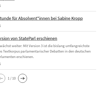
6
tunde für Absolvent*innen bei Sabine Kropp
6
rsion von StateParl erschienen
 wächst weiter: Mit Version 3 ist die bislang umfangreichste
es Textkorpus parlamentarischer Debatten in den deutschen
rlamenten erschienen.
6
1 / 10