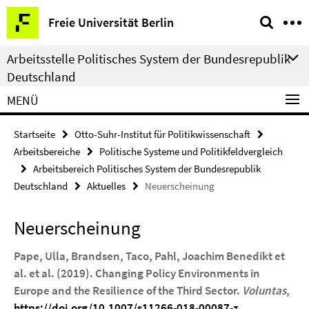
Springe
Service-
Freie Universität Berlin
direkt
Navigation
zu
Arbeitsstelle Politisches System der Bundesrepublik
Inhalt
Deutschland
MENÜ
Startseite
Otto-Suhr-Institut für Politikwissenschaft
Arbeitsbereiche
Politische Systeme und Politikfeldvergleich
Arbeitsbereich Politisches System der Bundesrepublik
Deutschland
Aktuelles
Neuerscheinung
Neuerscheinung
Pape, Ulla, Brandsen, Taco, Pahl, Joachim Benedikt et
al. et al. (2019). Changing Policy Environments in
Europe and the Resilience of the Third Sector.
Voluntas
,
https://doi.org/10.1007/s11266-018-00087-z
.