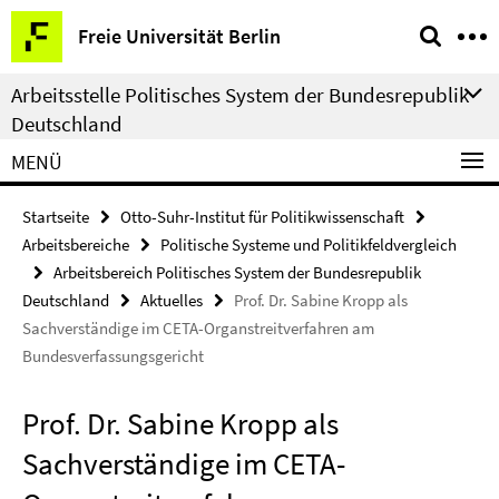
Springe
Service-
Freie Universität Berlin
direkt
Navigation
zu
Arbeitsstelle Politisches System der Bundesrepublik
Inhalt
Deutschland
MENÜ
Startseite
Otto-Suhr-Institut für Politikwissenschaft
Arbeitsbereiche
Politische Systeme und Politikfeldvergleich
Arbeitsbereich Politisches System der Bundesrepublik
Deutschland
Aktuelles
Prof. Dr. Sabine Kropp als
Sachverständige im CETA-Organstreitverfahren am
Bundesverfassungsgericht
Prof. Dr. Sabine Kropp als
Sachverständige im CETA-