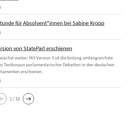
6
tunde für Absolvent*innen bei Sabine Kropp
6
rsion von StateParl erschienen
 wächst weiter: Mit Version 3 ist die bislang umfangreichste
es Textkorpus parlamentarischer Debatten in den deutschen
rlamenten erschienen.
6
1 / 10