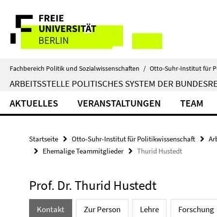
Springe
Service-
direkt
zu
Navigation
Inhalt
Fachbereich Politik und Sozialwissenschaften
/
Otto-Suhr-Institut für P
ARBEITSSTELLE POLITISCHES SYSTEM DER BUNDESR
AKTUELLES
VERANSTALTUNGEN
TEAM
Startseite
Otto-Suhr-Institut für Politikwissenschaft
Ar
Ehemalige Teammitglieder
Thurid Hustedt
Prof. Dr. Thurid Hustedt
Kontakt
Zur Person
Lehre
Forschung