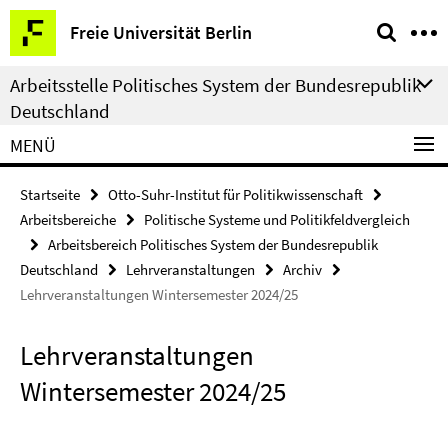
Springe
Service-
Freie Universität Berlin
direkt
Navigation
zu
Arbeitsstelle Politisches System der Bundesrepublik
Inhalt
Deutschland
MENÜ
Startseite
Otto-Suhr-Institut für Politikwissenschaft
Arbeitsbereiche
Politische Systeme und Politikfeldvergleich
Arbeitsbereich Politisches System der Bundesrepublik
Deutschland
Lehrveranstaltungen
Archiv
Lehrveranstaltungen Wintersemester 2024/25
Lehrveranstaltungen
Wintersemester 2024/25