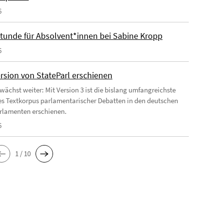
6
tunde für Absolvent*innen bei Sabine Kropp
6
rsion von StateParl erschienen
 wächst weiter: Mit Version 3 ist die bislang umfangreichste
es Textkorpus parlamentarischer Debatten in den deutschen
rlamenten erschienen.
6
1 / 10