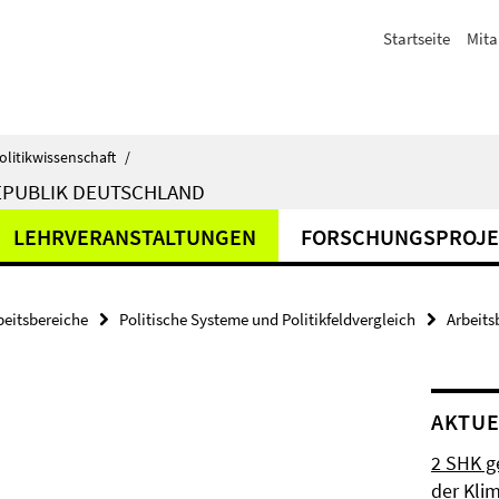
Startseite
Mita
olitikwissenschaft
/
EPUBLIK DEUTSCHLAND
LEHRVERANSTALTUNGEN
FORSCHUNGSPROJE
beitsbereiche
Politische Systeme und Politikfeldvergleich
Arbeits
AKTUE
2 SHK g
der Klim