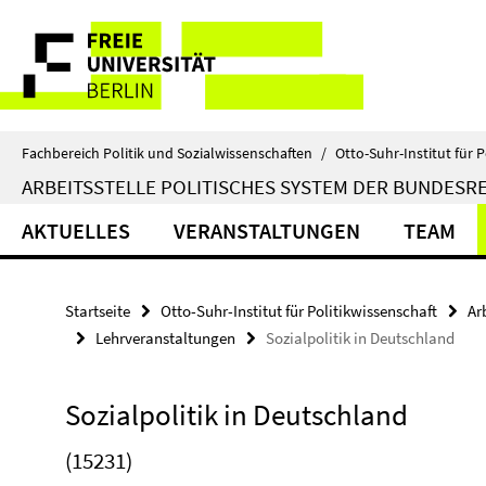
Springe
Service-
direkt
zu
Navigation
Inhalt
Fachbereich Politik und Sozialwissenschaften
/
Otto-Suhr-Institut für P
ARBEITSSTELLE POLITISCHES SYSTEM DER BUNDESR
AKTUELLES
VERANSTALTUNGEN
TEAM
Startseite
Otto-Suhr-Institut für Politikwissenschaft
Ar
Lehrveranstaltungen
Sozialpolitik in Deutschland
Sozialpolitik in Deutschland
(15231)