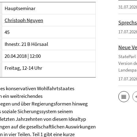
31.07.202
Hauptseminar
Christoph Nguyen
Sprechs
45
17.07.202
Ihnestr. 21 B Hörsaal
Neue Ve
20.04.2018 | 12:00
StateParl
Version d
Freitag, 12-14 Uhr
Landespa
17.07.202
des konservativen Wohlfahrtstaates
n ein weitreichendes
Kriegen und über Regierungsformen hinweg
as soziale Sicherungssystem seinem
n letzten Jahrzehnten von diesem Idealtyp
gen auf die gesellschaftlichen Auswirkungen
in vier Teilen. Teil 1 gibt eine kurze