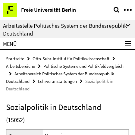
Springe
Service-
Freie Universität Berlin
direkt
Navigation
zu
Arbeitsstelle Politisches System der Bundesrepublik
Inhalt
Deutschland
MENÜ
Startseite
Otto-Suhr-Institut für Politikwissenschaft
Arbeitsbereiche
Politische Systeme und Politikfeldvergleich
Arbeitsbereich Politisches System der Bundesrepublik
Deutschland
Lehrveranstaltungen
Sozialpolitik in
Deutschland
Sozialpolitik in Deutschland
(15052)