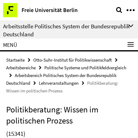
Springe
Service-
Freie Universität Berlin
direkt
Navigation
zu
Arbeitsstelle Politisches System der Bundesrepublik
Inhalt
Deutschland
MENÜ
Startseite
Otto-Suhr-Institut für Politikwissenschaft
Arbeitsbereiche
Politische Systeme und Politikfeldvergleich
Arbeitsbereich Politisches System der Bundesrepublik
Deutschland
Lehrveranstaltungen
Politikberatung:
Wissen im politischen Prozess
Politikberatung: Wissen im
politischen Prozess
(15341)