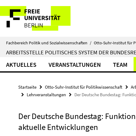
Springe
Service-
direkt
zu
Navigation
Inhalt
Fachbereich Politik und Sozialwissenschaften
/
Otto-Suhr-Institut für P
ARBEITSSTELLE POLITISCHES SYSTEM DER BUNDESR
AKTUELLES
VERANSTALTUNGEN
TEAM
Startseite
Otto-Suhr-Institut für Politikwissenschaft
Ar
Lehrveranstaltungen
Der Deutsche Bundestag: Funktio
Der Deutsche Bundestag: Funktion
aktuelle Entwicklungen