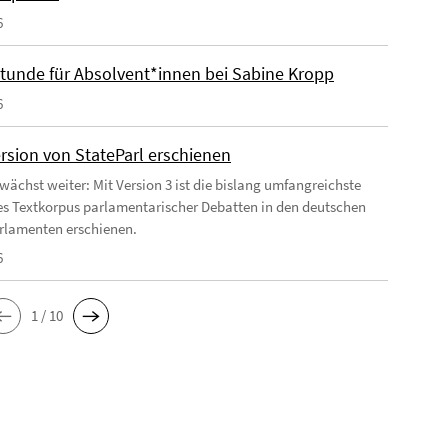
6
tunde für Absolvent*innen bei Sabine Kropp
6
rsion von StateParl erschienen
 wächst weiter: Mit Version 3 ist die bislang umfangreichste
es Textkorpus parlamentarischer Debatten in den deutschen
rlamenten erschienen.
6
1 / 10