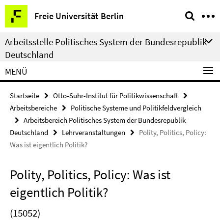
Springe
Service-
Freie Universität Berlin
direkt
Navigation
zu
Arbeitsstelle Politisches System der Bundesrepublik
Inhalt
Deutschland
MENÜ
Startseite
Otto-Suhr-Institut für Politikwissenschaft
Arbeitsbereiche
Politische Systeme und Politikfeldvergleich
Arbeitsbereich Politisches System der Bundesrepublik
Deutschland
Lehrveranstaltungen
Polity, Politics, Policy:
Was ist eigentlich Politik?
Polity, Politics, Policy: Was ist
eigentlich Politik?
(15052)