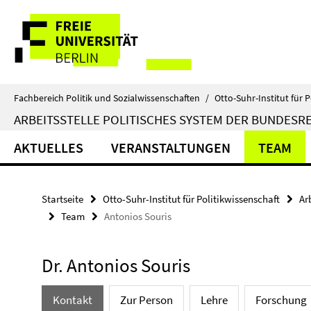
Springe
Service-
direkt
zu
Navigation
Inhalt
Fachbereich Politik und Sozialwissenschaften
/
Otto-Suhr-Institut für P
ARBEITSSTELLE POLITISCHES SYSTEM DER BUNDESR
AKTUELLES
VERANSTALTUNGEN
TEAM
Startseite
Otto-Suhr-Institut für Politikwissenschaft
Ar
Team
Antonios Souris
Dr. Antonios Souris
Kontakt
Zur Person
Lehre
Forschung