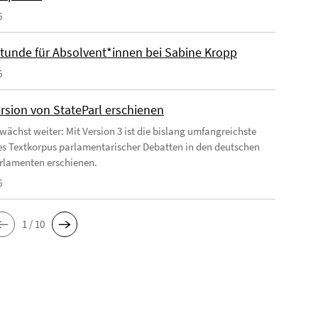
6
tunde für Absolvent*innen bei Sabine Kropp
6
rsion von StateParl erschienen
 wächst weiter: Mit Version 3 ist die bislang umfangreichste
es Textkorpus parlamentarischer Debatten in den deutschen
rlamenten erschienen.
6
1 / 10