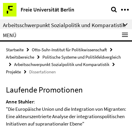
Springe
Service-
Freie Universität Berlin
direkt
Navigation
zu
Arbeitsschwerpunkt Sozialpolitik und Komparatistik
Inhalt
MENÜ
Startseite
Otto-Suhr-Institut für Politikwissenschaft
Arbeitsbereiche
Politische Systeme und Politikfeldvergleich
Arbeitsschwerpunkt Sozialpolitik und Komparatistik
Projekte
Dissertationen
Laufende Promotionen
Anne Stuhler
:
"Die Europäische Union und die Integration von Migranten:
Eine akteurszentrierte Analyse der integrationspolitischen
Initiativen auf supranationaler Ebene"