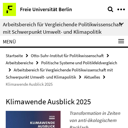
Springe
Service-
Freie Universität Berlin
direkt
Navigation
zu
Arbeitsbereich für Vergleichende Politikwissenschaft
Inhalt
mit Schwerpunkt Umwelt- und Klimapolitik
MENÜ
Startseite
Otto-Suhr-Institut für Politikwissenschaft
Arbeitsbereiche
Politische Systeme und Politikfeldvergleich
Arbeitsbereich für Vergleichende Politikwissenschaft mit
Schwerpunkt Umwelt- und Klimapolitik
Aktuelles
Klimawende Ausblick 2025
Klimawende Ausblick 2025
Transformation in Zeiten
von anti-ökologischem
Backlash